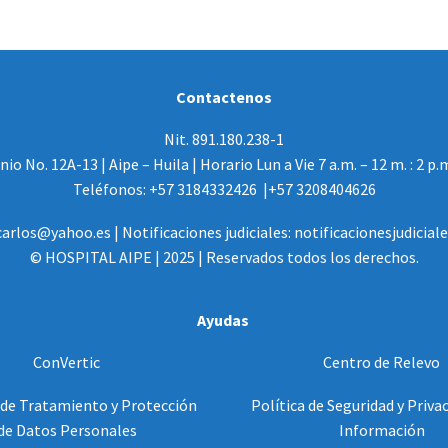
Contactenos
Nit. 891.180.238-1
io No. 12A-13 | Aipe – Huila | Horario Lun a Vie 7 a.m. – 12 m. : 2 p.
Teléfonos: +57 3184332426 |+57 3208404626
arlos@yahoo.es | Notificaciones judiciales: notificacionesjudicia
© HOSPITAL AIPE | 2025 | Reservados todos los derechos.
Ayudas
ConVertic
Centro de Relevo
 de Tratamiento y Protección
Política de Seguridad y Privac
de Datos Personales
Información