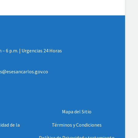
m – 6 p.m. | Urgencias 24 Horas
les@esesancarlos.gov.co
Mapa del Sitio
idad de la
Términos y Condiciones
Política de Privacidad y tratamiento