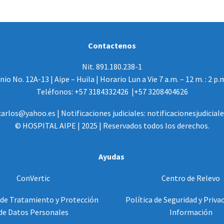
Contactenos
Nit. 891.180.238-1
io No. 12A-13 | Aipe – Huila | Horario Lun a Vie 7 a.m. – 12 m. : 2 p.
Teléfonos: +57 3184332426 |+57 3208404626
arlos@yahoo.es | Notificaciones judiciales: notificacionesjudicia
© HOSPITAL AIPE | 2025 | Reservados todos los derechos.
Ayudas
ConVertic
Centro de Relevo
 de Tratamiento y Protección
Política de Seguridad y Privac
de Datos Personales
Información