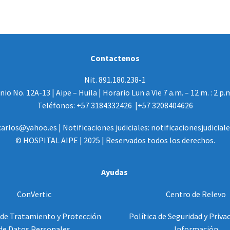
Contactenos
Nit. 891.180.238-1
io No. 12A-13 | Aipe – Huila | Horario Lun a Vie 7 a.m. – 12 m. : 2 p.
Teléfonos: +57 3184332426 |+57 3208404626
arlos@yahoo.es | Notificaciones judiciales: notificacionesjudicia
© HOSPITAL AIPE | 2025 | Reservados todos los derechos.
Ayudas
ConVertic
Centro de Relevo
 de Tratamiento y Protección
Política de Seguridad y Privac
de Datos Personales
Información