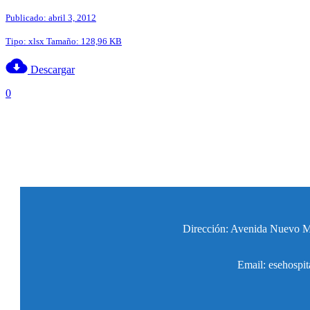
Publicado: abril 3, 2012
Tipo: xlsx Tamaño: 128,96 KB
Descargar
0
Dirección: Avenida Nuevo Mil
Email: esehospit