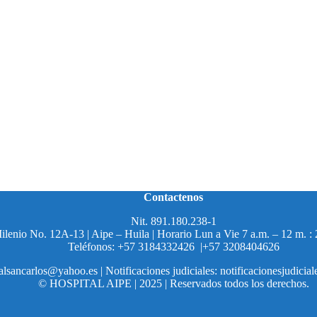
Contactenos
Nit. 891.180.238-1
enio No. 12A-13 | Aipe – Huila | Horario Lun a Vie 7 a.m. – 12 m. : 
Teléfonos: +57 3184332426 |+57 3208404626
alsancarlos@yahoo.es | Notificaciones judiciales: notificacionesjudici
© HOSPITAL AIPE | 2025 | Reservados todos los derechos.