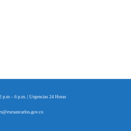
2 p.m – 6 p.m. | Urgencias 24 Horas
ales@esesancarlos.gov.co