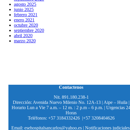
agosto 2025
junio 2025
febrero 2021
enero 2021
octubre 2020
septiembre 2020
abril 2020
marzo 2020
Contactenos
Nit. 891.180.238-1
Dirección: Avenida Nuevo Milenio No. 12A-13 | Aipe – Huila |
Horario Lun a Vie 7 a.m. – 12 m. : 2 p.m – 6 p.m. | Urgencias 2
Horas
Teléfonos: +57 3184332426 |+57 3208404626
Email: esehospitalsancarlos@yahoo.es | Notificaciones judiciales