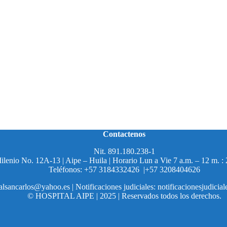
Contactenos
Nit. 891.180.238-1
enio No. 12A-13 | Aipe – Huila | Horario Lun a Vie 7 a.m. – 12 m. : 
Teléfonos: +57 3184332426 |+57 3208404626
alsancarlos@yahoo.es | Notificaciones judiciales: notificacionesjudici
© HOSPITAL AIPE | 2025 | Reservados todos los derechos.