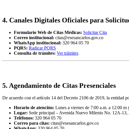
4. Canales Digitales Oficiales para Solicit
Formulario Web de Citas Médicas:
Solicitar Cita
Correo institucional:
citas@esesancarlos.gov.co
WhatsApp institucional:
320 964 05 70
PQRS:
Radicar PQRS
Consulta de trámites:
Ver trámites
5. Agendamiento de Citas Presenciales
De acuerdo con el artículo 14 del Decreto 2106 de 2019, la entidad p
Horario de atención:
Lunes a viernes de 7:00 a.m. a 12:00 m y
Lugar:
Sede principal – Avenida Nuevo Milenio No. 12A-13, 
Teléfonos:
320 964 05 70
Correo para citas:
citas@esesancarlos.gov.co
WhatsApp:
320 964 05 70